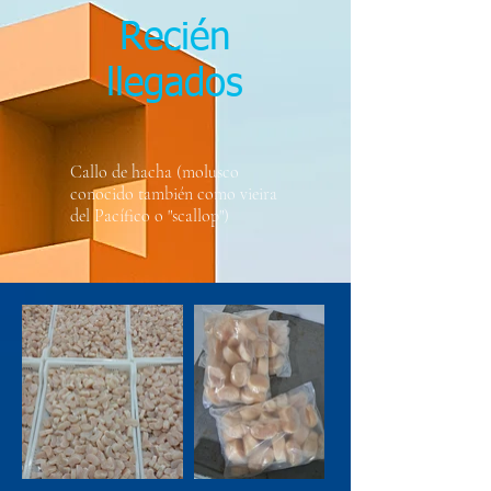
Recién
llegados
​Callo de hacha (molusco
conocido también como vieira
del Pacífico o "scallop")