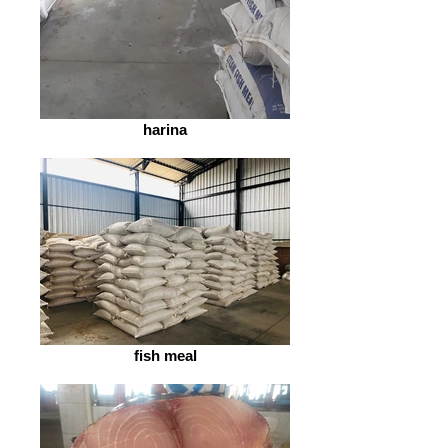
harina
fish meal