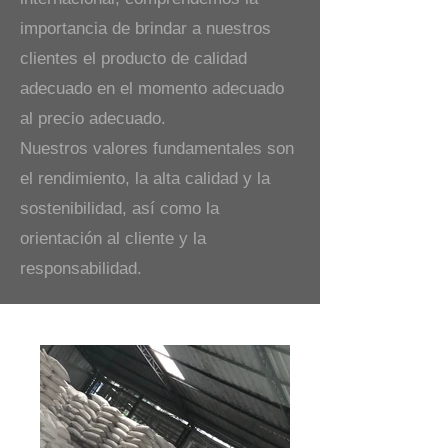
importancia de brindar a nuestros
clientes el producto de calidad
adecuado en el momento adecuado
al precio adecuado.
Nuestros valores fundamentales son
el rendimiento, la alta calidad y la
sostenibilidad, así como la
orientación al cliente y la
responsabilidad.