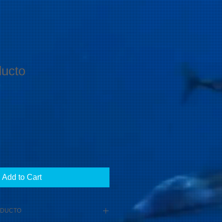
ducto
ale
ice
Add to Cart
ODUCTO