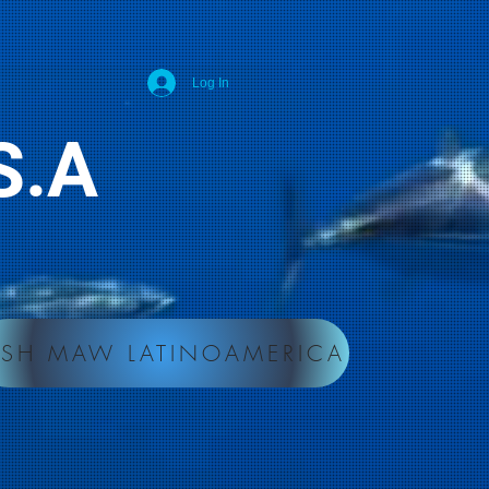
Log In
d S.A
ISH MAW LATINOAMERICA