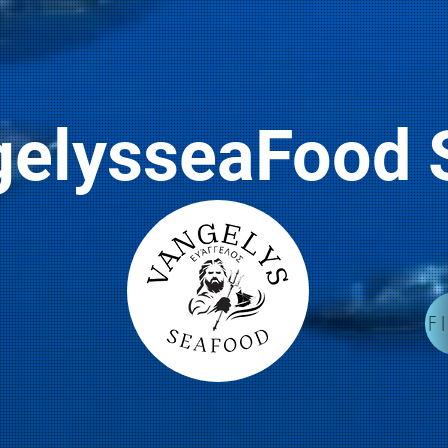
gelysseaFoo
F