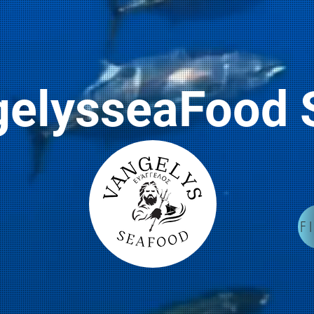
gelysseaFoo
F