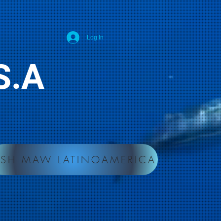
Log In
d S.A
ISH MAW LATINOAMERICA