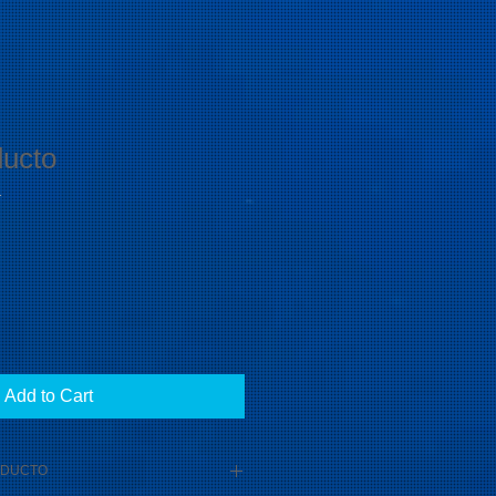
ducto
1
Add to Cart
ODUCTO