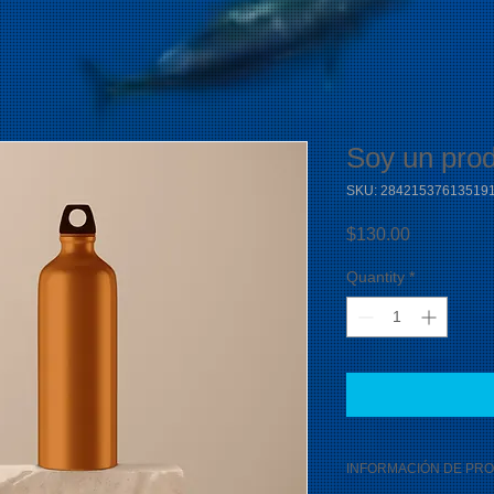
Soy un pro
SKU: 28421537613519
Price
$130.00
Quantity
*
INFORMACIÓN DE PR